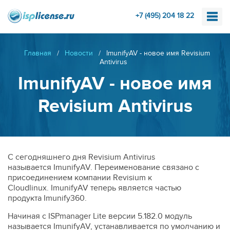
+7 (495) 204 18 22
Главная
/
Новости
/
ImunifyAV - новое имя Revisium
Antivirus
ImunifyAV - новое имя
Revisium Antivirus
С сегодняшнего дня Revisium Antivirus
называется ImunifyAV. Переименование связано с
присоединением компании Revisium к
Cloudlinux. ImunifyAV теперь является частью
продукта Imunify360.
Начиная с ISPmanager Lite версии 5.182.0 модуль
называется ImunifyAV, устанавливается по умолчанию и